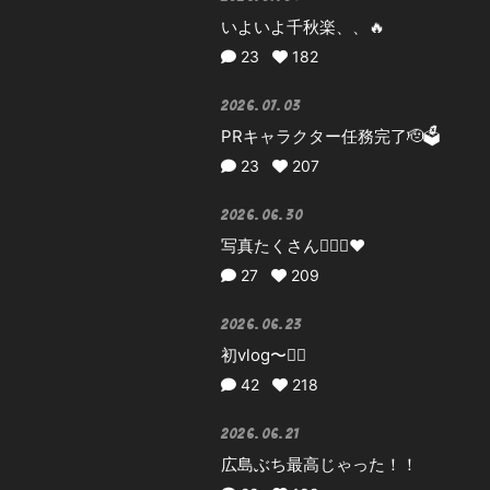
いよいよ千秋楽、、🔥
23
182
2026.07.03
PRキャラクター任務完了🫡🗳️
23
207
2026.06.30
写真たくさん✌🏻🏰❤️
27
209
2026.06.23
初vlog〜✊🏻
42
218
2026.06.21
広島ぶち最高じゃった！！