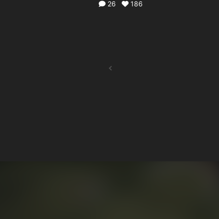
26
186