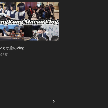
マカオ旅のVlog
01.17