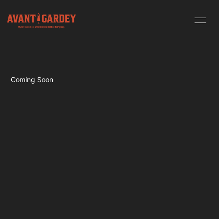
HOME
INFORMATION
SCHEDULE
PROFILE
Coming Soon
VIDEO
BLOG
MOVIE
リノマネカメ
ラ