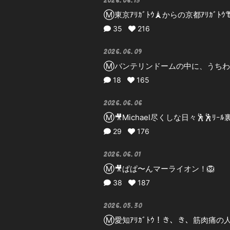
2026.06.13
Ⓜ️東京ｱﾘｶﾞﾄｳ🗼からの京都ｱﾘｶﾞﾄｳ
35
216
2026.06.09
Ⓜ️バンテリンドームの中に、うちわ見
18
165
2026.06.06
Ⓜ️🎥Michael尽くしな日々🕺🕺ﾘｰ
29
176
2026.06.01
Ⓜ️🎥ぱぱ〜んマーライオン！🦁
38
187
2026.05.30
Ⓜ️愛知ｱﾘｶﾞﾄｳ！き、き、筋肉痛の