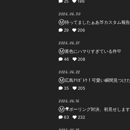
25
186
2026.06.30
Ⓜ️待ってましたぁあ🍑カスタム報
29
206
2026.06.27
Ⓜ️黄色にハマりすぎている件💛
46
208
2026.06.22
Ⓜ️広島ｱﾘｶﾞﾄｳ！可愛い瞬間見つけた
35
205
2026.06.16
Ⓜ️🎥ボーリング対決、初見せします
63
232