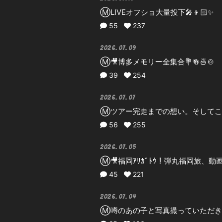
Ⓜ️LIVEオフショ大量投下🎤👦🏻✨
55
237
2026.07.09
Ⓜ️🎥博多メモリー全集合💐🍻🍜🍲
39
254
2026.07.07
Ⓜ️ツアー完走までの想い。そしてこ
56
255
2026.07.05
Ⓜ️🎥福岡ｱﾘｶﾞﾄｳ！弾丸福岡旅、動
45
221
2026.07.04
Ⓜ️噂のあの子と写真撮っていただき