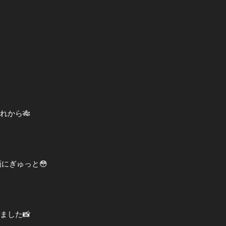
れから🎋
画にぎゅっと😳
ました📸