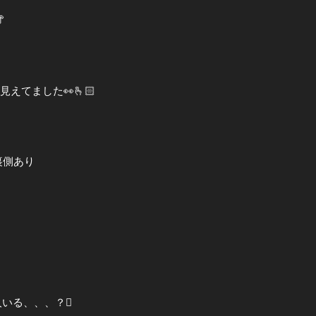

えてました👀🫰🏻
ﾙ裏側あり
人いる、、、？🫪