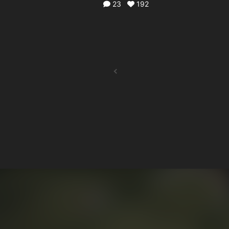
23
192