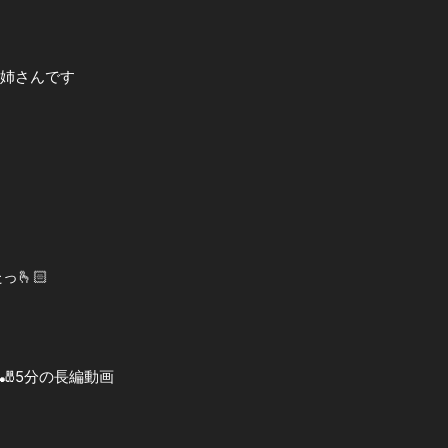
告姉さんです
っ🫰🏻
🎳5分の長編動画