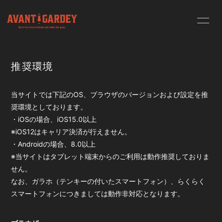
HOME
INFORMATION
推奨環境
SCHEDULE
PROFILE
当サイトでは下記のOS、ブラウザのバージョンおよび設定を推
奨環境としております。
VIDEO
BLOG
・iOSの場合、iOS15.0以上
※iOS12はキャリア決済が行えません。
MOVIE
リノマネカメ
・Androidの場合、8.0以上
ラ
※当サイトはタブレット端末からのご利用は動作推奨しておりま
せん。
なお、ガラホ（テンキーの付いたスマートフォン）、らくらく
スマートフォンにつきましては動作非対応となります。